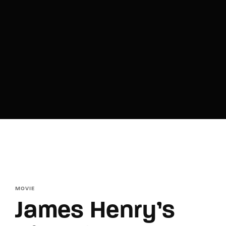
Lost Your Password?
By signing in, you agree to
our terms and
conditions
and our
privacy policy
.
MOVIE
James Henry’s