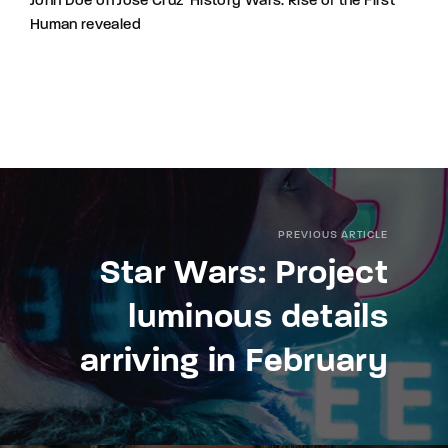
John Doe
on
Jose Cruz’ History Wars: Rise of the First
Human revealed
PREVIOUS ARTICLE
Star Wars: Project
luminous details
arriving in February