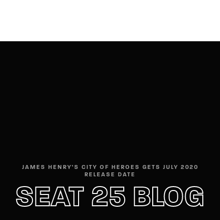
Movie, TV Show, Filmmakers and Film Studio WordPress
Theme.
Login
Register
Username or Email Address
Press Enter / Return to begin your search or hit
ESC to close
Password
JAMES HENRY’S CITY OF HEROES GETS JULY 2020
RELEASE DATE
SIGN IN
SEAT 25 BLOG
Remember Me