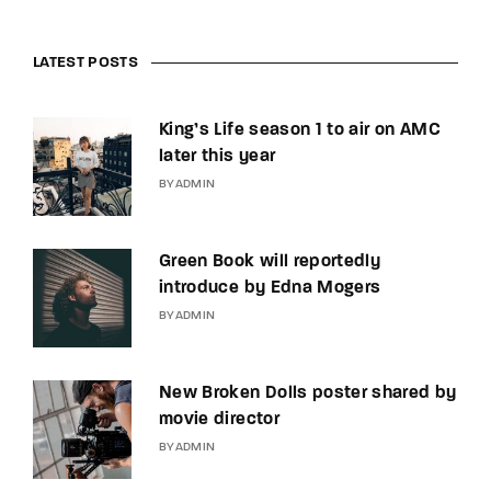
LATEST POSTS
King’s Life season 1 to air on AMC
later this year
BY
ADMIN
Green Book will reportedly
introduce by Edna Mogers
BY
ADMIN
New Broken Dolls poster shared by
movie director
BY
ADMIN